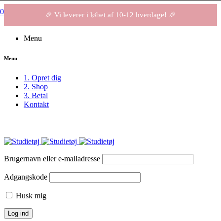
0
🎉 Vi leverer i løbet af 10-12 hverdage! 🎉
Menu
Menu
1. Opret dig
2. Shop
3. Betal
Kontakt
Brugernavn eller e-mailadresse
Adgangskode
Husk mig